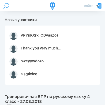
Войти
Новые участники
VPYsiKXrkjIODyasZoa
Thank you very much for your inquiry We appreciate you 9126052 https://youtube.com faceapple !
nweyywdozo
sujgtixfeq
Тренировочная ВПР по русскому языку 4
класс - 27.03.2018