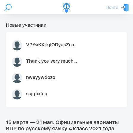
Войти
Новые участники
VPYsiKXrkjIODyasZoa
Thank you very much for your inquiry We appreciate you 9126052 https://youtube.com faceapple !
nweyywdozo
sujgtixfeq
15 марта — 21 мая. Официальные варианты
ВПР по русскому языку 4 класс 2021 года