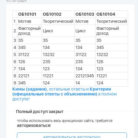
«СтатГрад»
ОБ10101
ОБ10102
ОБ10103
ОБ10104
1
Мотив
Теоретический
Мотив
Теоретический
Факторный
Факторный
2
Цикл
Цикл
доход
доход
3
35
35
35
35
4
345
134
134
345
5
31122
13232
31122
13232
6
126
235
235
126
7
134
123
134
123
8
22121
11221
22121345
11221
9
345
124
14
124
Кимы (задания)
, остальные ответы и
Критерии
(официальные ответы с объяснениями)
в полном
доступе!
Полный доступ закрыт
Чтобы использовать весь функционал сайта, требуется
авторизоваться
!
АВТОРИЗОВАТЬСЯ (БЕСПЛАТНО)