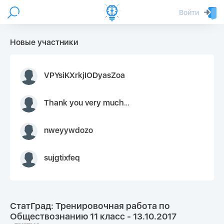
Войти
Новые участники
VPYsiKXrkjIODyasZoa
Thank you very much for your inquiry We appreciate you 9126052 https://youtube.com faceapple !
nweyywdozo
sujgtixfeq
СтатГрад: Тренировочная работа по
Обществознанию 11 класс - 13.10.2017