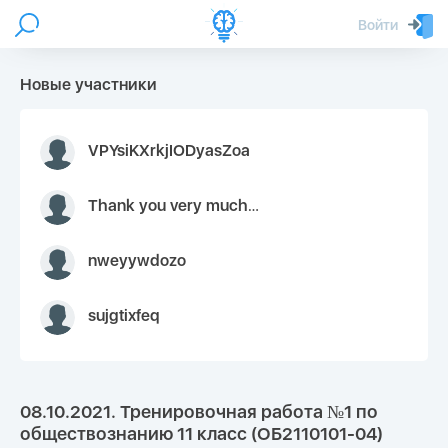
Войти
Новые участники
VPYsiKXrkjIODyasZoa
Thank you very much for your inquiry We appreciate you 9126052 https://youtube.com faceapple !
nweyywdozo
sujgtixfeq
08.10.2021. Тренировочная работа №1 по
обществознанию 11 класс (ОБ2110101-04)