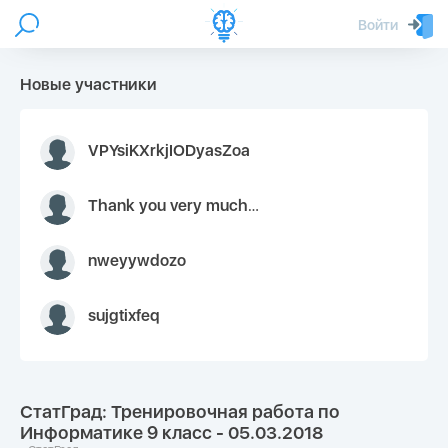
Войти
Новые участники
VPYsiKXrkjIODyasZoa
Thank you very much for your inquiry We appreciate you 9126052 https://youtube.com faceapple !
nweyywdozo
sujgtixfeq
СтатГрад: Тренировочная работа по
Информатике 9 класс - 05.03.2018