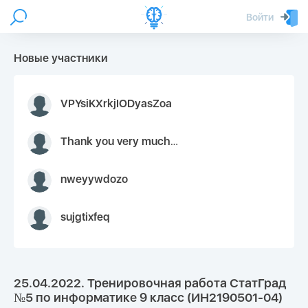
Войти
Новые участники
VPYsiKXrkjIODyasZoa
Thank you very much for your inquiry We appreciate you 9126052 https://youtube.com faceapple !
nweyywdozo
sujgtixfeq
25.04.2022. Тренировочная работа СтатГрад
№5 по информатике 9 класс (ИН2190501-04)