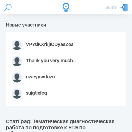
Войти
Новые участники
VPYsiKXrkjIODyasZoa
Thank you very much for your inquiry We appreciate you 9126052 https://youtube.com faceapple !
nweyywdozo
sujgtixfeq
СтатГрад: Тематическая диагностическая
работа по подготовке к ЕГЭ по