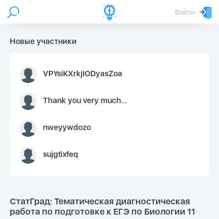
Войти
Новые участники
VPYsiKXrkjIODyasZoa
Thank you very much for your inquiry We appreciate you 9126052 https://youtube.com faceapple !
nweyywdozo
sujgtixfeq
СтатГрад: Тематическая диагностическая
работа по подготовке к ЕГЭ по Биологии 11