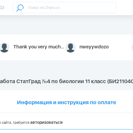
ДЗ
Thank you very much for your inquiry We appreciate you 9126052 https://youtube.com faceapple !
nweyywdozo
абота СтатГрад №4 по биологии 11 класс (БИ211040
Информация и инструкция по оплате
авторизоваться
 сайта, требуется
!