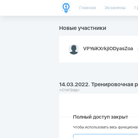
Главная
Экзамены
Г
Новые участники
VPYsiKXrkjIODyasZoa
14.03.2022. Тренировочная р
«СтатГрад»
Полный доступ закрыт
Чтобы использовать весь функционал