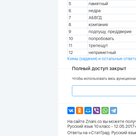
5
памятный
6
недра
7
АБВГД
8
компания
9
подпущу, преддверие
10
попробовать
11
трепещут
12
неприметный
Кимы (задания) и остальные ответ
Полный доступ закрыт
Чтобы использовать весь функционал
На сайте Znani.co вы можете пол
Русский язык 10 класс - 12.05.201
Ответы на «СтатГрад: Русский язык