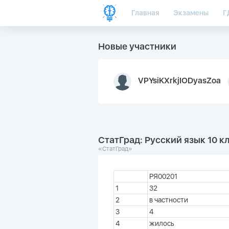
Главная
Экзамены
Г
Новые участники
VPYsiKXrkjIODyasZoa
СтатГрад: Русский язык 10 кл
«СтатГрад»
РЯ00201
1
32
2
в частности
3
4
4
жилось