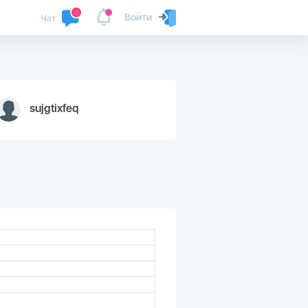
Войти
Чат
sujgtixfeq