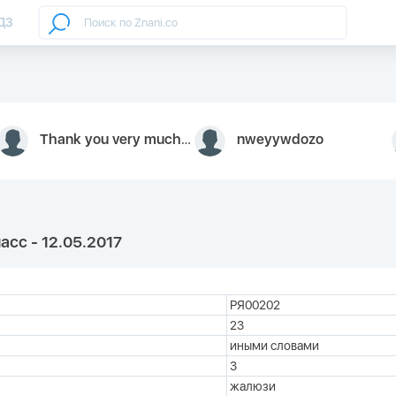
ДЗ
Thank you very much for your inquiry We appreciate you 9126052 https://youtube.com faceapple !
nweyywdozo
асс - 12.05.2017
РЯ00202
23
иными словами
3
жалюзи