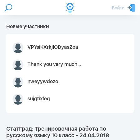
Войти
Новые участники
VPYsiKXrkjIODyasZoa
Thank you very much for your inquiry We appreciate you 9126052 https://youtube.com faceapple !
nweyywdozo
sujgtixfeq
СтатГрад: Тренировочная работа по
русскому языку 10 класс - 24.04.2018