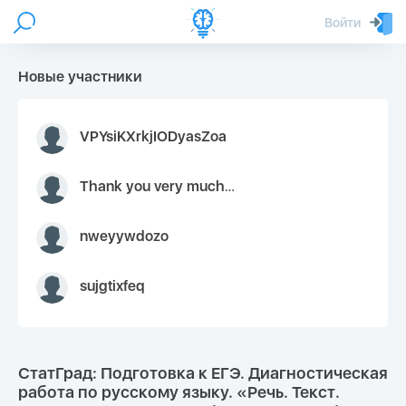
Войти
Новые участники
VPYsiKXrkjIODyasZoa
Thank you very much for your inquiry We appreciate you 9126052 https://youtube.com faceapple !
nweyywdozo
sujgtixfeq
СтатГрад: Подготовка к ЕГЭ. Диагностическая
работа по русскому языку. «Речь. Текст.