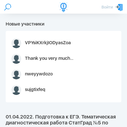
Войти
Новые участники
VPYsiKXrkjIODyasZoa
Thank you very much for your inquiry We appreciate you 9126052 https://youtube.com faceapple !
nweyywdozo
sujgtixfeq
01.04.2022. Подготовка к ЕГЭ. Тематическая
диагностическая работа СтатГрад №5 по