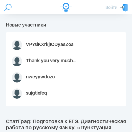
Войти
Новые участники
VPYsiKXrkjIODyasZoa
Thank you very much for your inquiry We appreciate you 9126052 https://youtube.com faceapple !
nweyywdozo
sujgtixfeq
СтатГрад: Подготовка к ЕГЭ. Диагностическая
работа по русскому языку. «Пунктуация