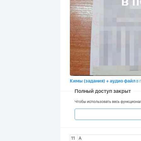
Кимы (задания)
+ аудио файл
в 
Полный доступ закрыт
Чтобы использовать весь функционал
11
A