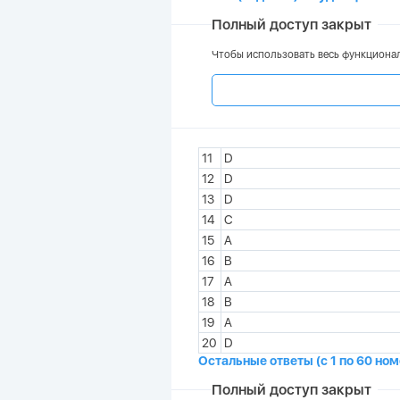
Полный доступ закрыт
Чтобы использовать весь функционал
11
D
12
D
13
D
14
C
15
A
16
B
17
A
18
B
19
A
20
D
Остальные ответы (с 1 по 60 но
Полный доступ закрыт