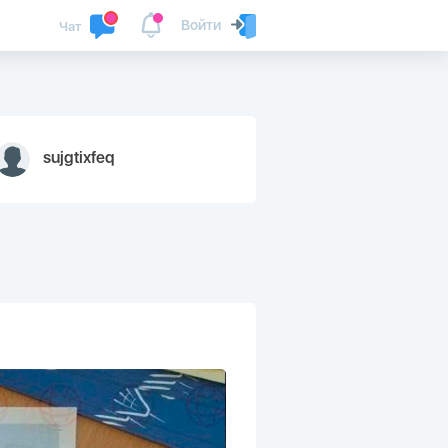
Войти
Чат
sujgtixfeq