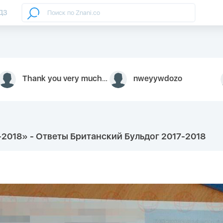
ДЗ
Thank you very much for your inquiry We appreciate you 9126052 https://youtube.com faceapple !
nweyywdozo
17-2018» - Ответы Британский Бульдог 2017-2018