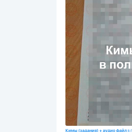
Кимы (задания) + аудио файл
в 