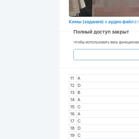
Кимы (задания)
+ аудио файл
в 
Полный доступ закрыт
Чтобы использовать весь функционал
11
A
12
D
13
B
14
A
15
C
16
A
17
C
18
D
19
C