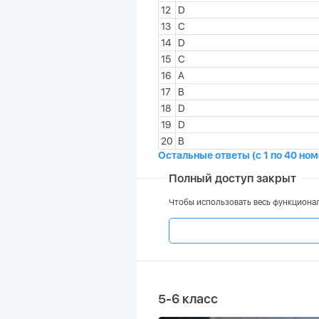
12
D
13
C
14
D
15
C
16
A
17
B
18
D
19
D
20
B
Остальные ответы (с 1 по 40 но
Полный доступ закрыт
Чтобы использовать весь функционал
5-6 класс