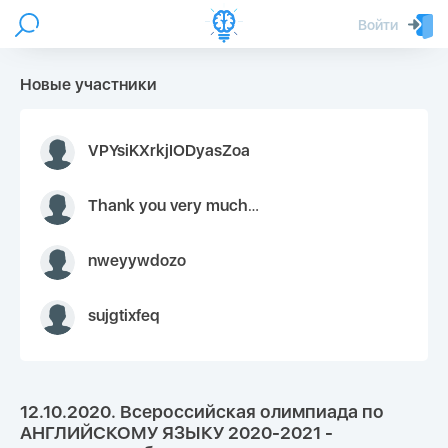
Войти
Новые участники
VPYsiKXrkjIODyasZoa
Thank you very much for your inquiry We appreciate you 9126052 https://youtube.com faceapple !
nweyywdozo
sujgtixfeq
12.10.2020. Всероссийская олимпиада по
АНГЛИЙСКОМУ ЯЗЫКУ 2020-2021 -