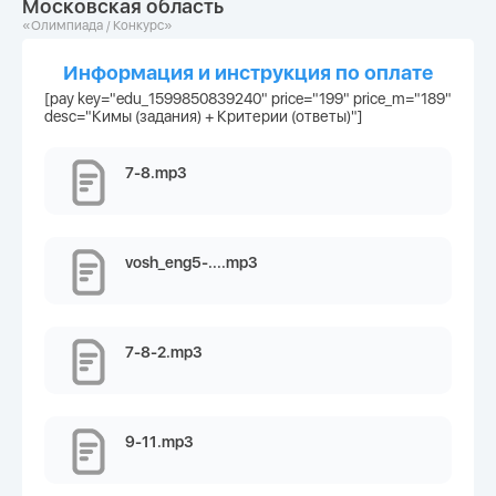
Московская область
«Олимпиада / Конкурс»
Информация и инструкция по оплате
[pay key="edu_1599850839240" price="199" price_m="189"
desc="Кимы (задания) + Критерии (ответы)"]
7-8.mp3
vosh_eng5-....mp3
7-8-2.mp3
9-11.mp3