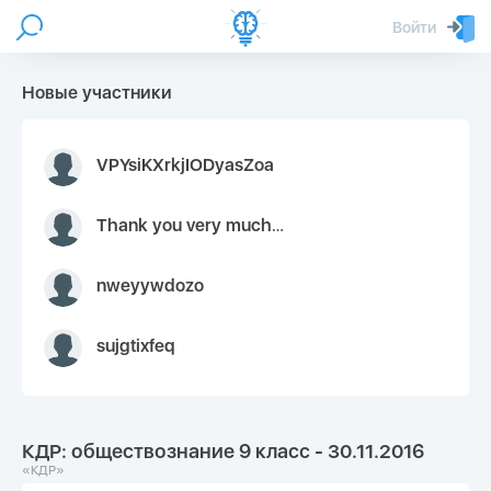
Войти
Новые участники
VPYsiKXrkjIODyasZoa
Thank you very much for your inquiry We appreciate you 9126052 https://youtube.com faceapple !
nweyywdozo
sujgtixfeq
КДР: обществознание 9 класс - 30.11.2016
«КДР»