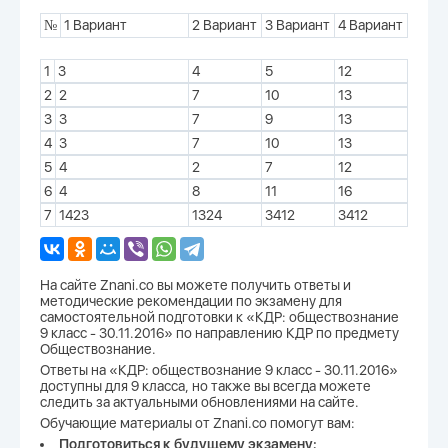
№
1 Вариант
2 Вариант
3 Вариант
4 Вариант
1
3
4
5
12
2
2
7
10
13
3
3
7
9
13
4
3
7
10
13
5
4
2
7
12
6
4
8
11
16
7
1423
1324
3412
3412
На сайте Znani.co вы можете получить ответы и
методические рекомендации по экзамену для
самостоятельной подготовки к «КДР: обществознание
9 класс - 30.11.2016» по направлению КДР по предмету
Обществознание.
Ответы на «КДР: обществознание 9 класс - 30.11.2016»
доступны для 9 класса, но также вы всегда можете
следить за актуальными обновлениями на сайте.
Обучающие материалы от Znani.co помогут вам:
Подготовиться к будущему экзамену;