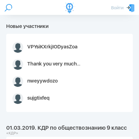
Войти
Новые участники
VPYsiKXrkjIODyasZoa
Thank you very much for your inquiry We appreciate you 9126052 https://youtube.com faceapple !
nweyywdozo
sujgtixfeq
01.03.2019. КДР по обществознанию 9 класс
«КДР»