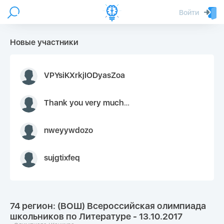
Войти
Новые участники
VPYsiKXrkjIODyasZoa
Thank you very much for your inquiry We appreciate you 9126052 https://youtube.com faceapple !
nweyywdozo
sujgtixfeq
74 регион: (ВОШ) Всероссийская олимпиада
школьников по Литературе - 13.10.2017