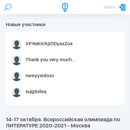
Войти
Новые участники
VPYsiKXrkjIODyasZoa
Thank you very much for your inquiry We appreciate you 9126052 https://youtube.com faceapple !
nweyywdozo
sujgtixfeq
14-17 октября. Всероссийская олимпиада по
ЛИТЕРАТУРЕ 2020-2021 - Москва