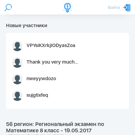
Войти
Новые участники
VPYsiKXrkjIODyasZoa
Thank you very much for your inquiry We appreciate you 9126052 https://youtube.com faceapple !
nweyywdozo
sujgtixfeq
56 регион: Региональный экзамен по
Математике 8 класс - 19.05.2017