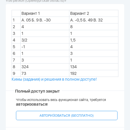
«56 регион (Оренбургская область)»
Вариант 1
Вариант 2
1
А. 05 Б. 9 В. -30
А. -0,5 Б. 49 В. 32
2
4
8
3
1
1
4
3/2
1,5
5
-1
4
6
1
3
7
3
1
8
324
134
9
73
192
Кимы (задания) и решения в полном доступе!
Полный доступ закрыт
Чтобы использовать весь функционал сайта, требуется
авторизоваться
!
АВТОРИЗОВАТЬСЯ (БЕСПЛАТНО)