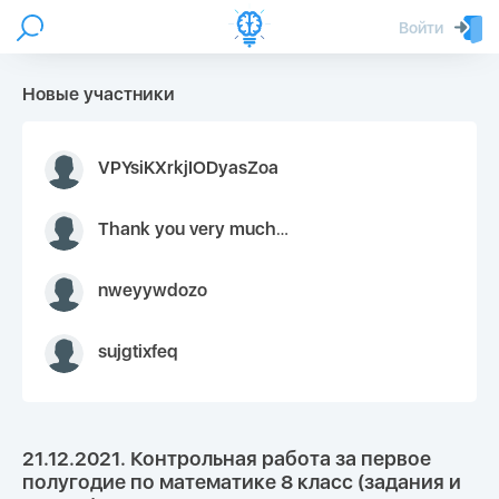
Войти
Новые участники
VPYsiKXrkjIODyasZoa
Thank you very much for your inquiry We appreciate you 9126052 https://youtube.com faceapple !
nweyywdozo
sujgtixfeq
21.12.2021. Контрольная работа за первое
полугодие по математике 8 класс (задания и