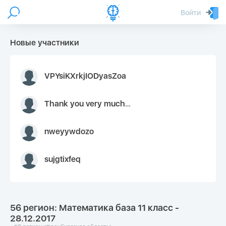
Войти
Новые участники
VPYsiKXrkjIODyasZoa
Thank you very much for your inquiry We appreciate you 9126052 https://youtube.com faceapple !
nweyywdozo
sujgtixfeq
56 регион: Математика база 11 класс -
28.12.2017