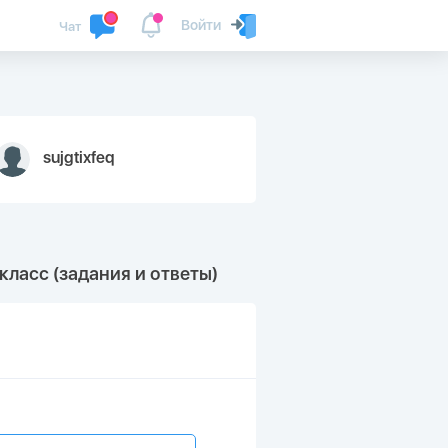
Войти
Чат
sujgtixfeq
класс (задания и ответы)