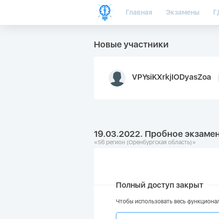
Главная
Экзамены
Г
Новые участники
VPYsiKXrkjIODyasZoa
19.03.2022. Пробное экзамен
«56 регион (Оренбургская область)»
Полный доступ закрыт
Чтобы использовать весь функционал