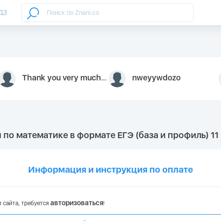
ДЗ
Thank you very much for your inquiry We appreciate you 9126052 https://youtube.com faceapple !
nweyywdozo
 по математике в формате ЕГЭ (база и профиль) 11 
Информация и инструкция по оплате
авторизоваться
 сайта, требуется
!