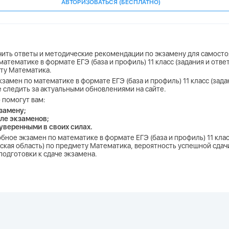
АВТОРИЗОВАТЬСЯ (БЕСПЛАТНО)
учить ответы и методические рекомендации по экзамену для самосто
математике в формате ЕГЭ (база и профиль) 11 класс (задания и отв
ету Математика.
замен по математике в формате ЕГЭ (база и профиль) 11 класс (зада
е следить за актуальными обновлениями на сайте.
 помогут вам:
замену;
ле экзаменов;
 уверенными в своих силах.
бное экзамен по математике в формате ЕГЭ (база и профиль) 11 клас
кая область) по предмету Математика, вероятность успешной сдачи 
одготовки к сдаче экзамена.