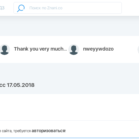
ДЗ
Thank you very much for your inquiry We appreciate you 9126052 https://youtube.com faceapple !
nweyywdozo
сс 17.05.2018
авторизоваться
 сайта, требуется
!