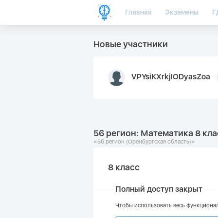
Главная
Экзамены
Г
Новые участники
VPYsiKXrkjIODyasZoa
56 регион: Математика 8 кла
«56 регион (Оренбургская область)»
8 класс
Полный доступ закрыт
Чтобы использовать весь функционал