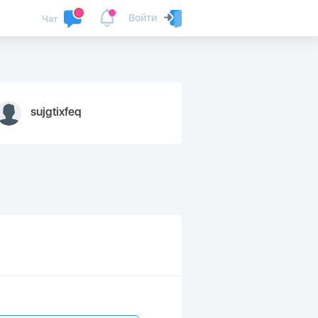
Войти
Чат
sujgtixfeq