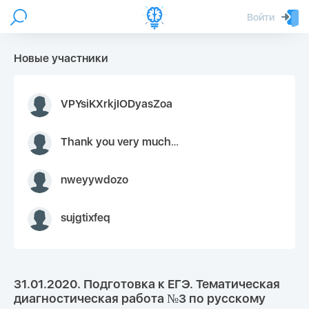
Войти
Новые участники
VPYsiKXrkjIODyasZoa
Thank you very much for your inquiry We appreciate you 9126052 https://youtube.com faceapple !
nweyywdozo
sujgtixfeq
31.01.2020. Подготовка к ЕГЭ. Тематическая
диагностическая работа №3 по русскому