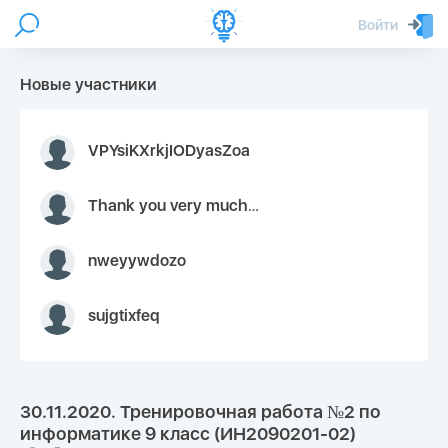
Войти
Новые участники
VPYsiKXrkjIODyasZoa
Thank you very much for your inquiry We appreciate you 9126052 https://youtube.com faceapple !
nweyywdozo
sujgtixfeq
30.11.2020. Тренировочная работа №2 по
информатике 9 класс (ИН2090201-02)