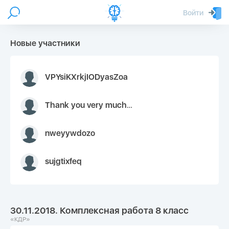
Войти
Новые участники
VPYsiKXrkjIODyasZoa
Thank you very much for your inquiry We appreciate you 9126052 https://youtube.com faceapple !
nweyywdozo
sujgtixfeq
30.11.2018. Комплексная работа 8 класс
«КДР»