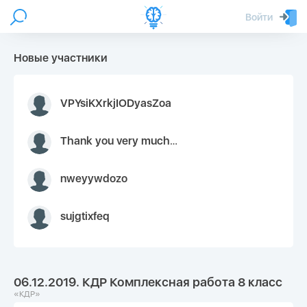
Войти
Новые участники
VPYsiKXrkjIODyasZoa
Thank you very much for your inquiry We appreciate you 9126052 https://youtube.com faceapple !
nweyywdozo
sujgtixfeq
06.12.2019. КДР Комплексная работа 8 класс
«КДР»