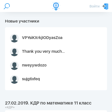
Войти
Новые участники
VPYsiKXrkjIODyasZoa
Thank you very much for your inquiry We appreciate you 9126052 https://youtube.com faceapple !
nweyywdozo
sujgtixfeq
27.02.2019. КДР по математике 11 класс
«КДР»