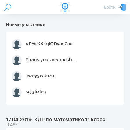
Войти
Новые участники
VPYsiKXrkjIODyasZoa
Thank you very much for your inquiry We appreciate you 9126052 https://youtube.com faceapple !
nweyywdozo
sujgtixfeq
17.04.2019. КДР по математике 11 класс
«КДР»