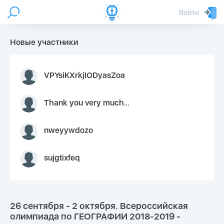
Войти
Новые участники
VPYsiKXrkjIODyasZoa
Thank you very much for your inquiry We appreciate you 9126052 https://youtube.com faceapple !
nweyywdozo
sujgtixfeq
26 сентября - 2 октября. Всероссийская
олимпиада по ГЕОГРАФИИ 2018-2019 -