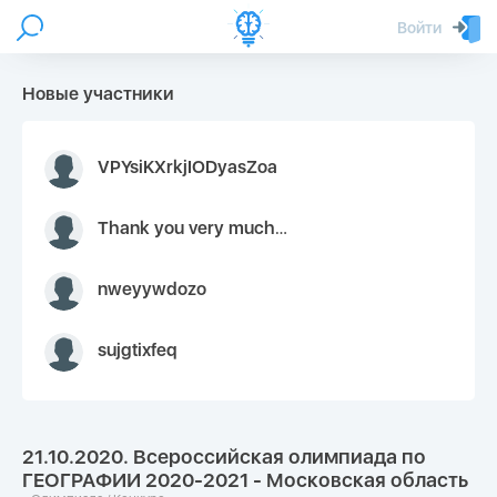
Войти
Новые участники
VPYsiKXrkjIODyasZoa
Thank you very much for your inquiry We appreciate you 9126052 https://youtube.com faceapple !
nweyywdozo
sujgtixfeq
21.10.2020. Всероссийская олимпиада по
ГЕОГРАФИИ 2020-2021 - Московская область