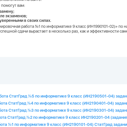
 помогут вам:
замену;
ле экзаменов;
 уверенными в своих силах.
енировочная работа №1 по информатике 9 класс (ИН1990101-02)» по
спешной сдачи вырастает в несколько раз, как и эффективности сам
абота СтатГрад №5 по информатике 9 класс (ИН2190501-04) задан
бота СтатГрад №4 по информатике 9 класс (ИН2190401-04) задан
бота СтатГрад №3 по информатике 9 класс (ИН2190301-04) задан
бота СтатГрад №2 по информатике 9 класс ИН2190201-04 (задания
бота №1 по информатике 9 класс (ИН2190101-04) СтатГрад задани