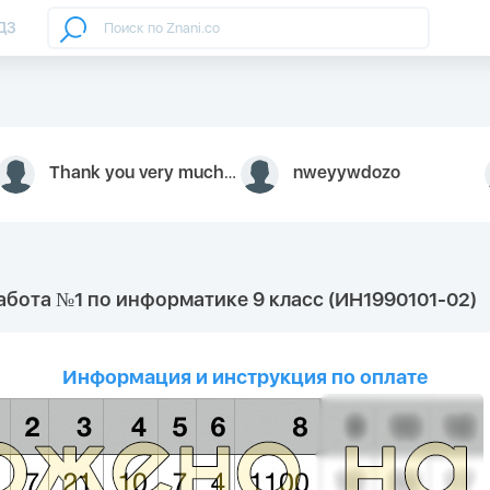
ДЗ
Thank you very much for your inquiry We appreciate you 9126052 https://youtube.com faceapple !
nweyywdozo
абота №1 по информатике 9 класс (ИН1990101-02)
Информация и инструкция по оплате