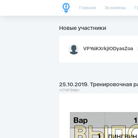
Главная
Экзамены
Г
Новые участники
VPYsiKXrkjIODyasZoa
25.10.2019. Тренировочная р
«СтатГрад»