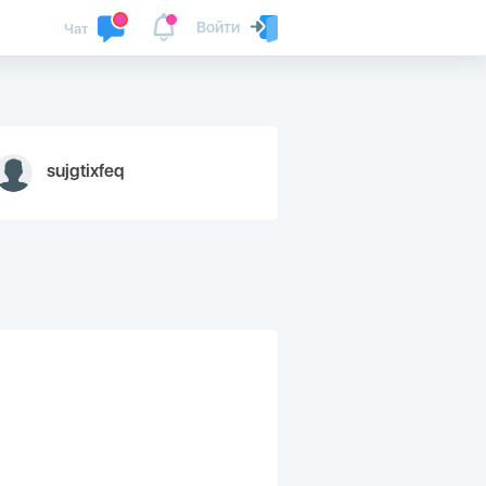
Войти
Чат
sujgtixfeq