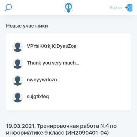
Войти
Новые участники
VPYsiKXrkjIODyasZoa
Thank you very much for your inquiry We appreciate you 9126052 https://youtube.com faceapple !
nweyywdozo
sujgtixfeq
19.03.2021. Тренировочная работа №4 по
информатике 9 класс (ИН2090401-04)