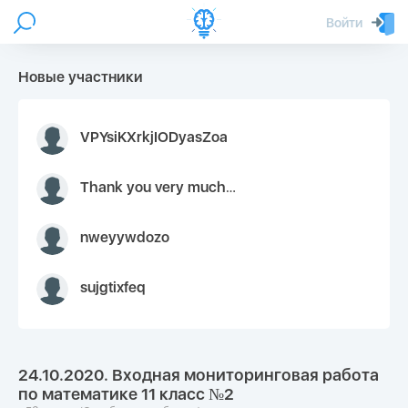
Войти
Новые участники
VPYsiKXrkjIODyasZoa
Thank you very much for your inquiry We appreciate you 9126052 https://youtube.com faceapple !
nweyywdozo
sujgtixfeq
24.10.2020. Входная мониторинговая работа
по математике 11 класс №2