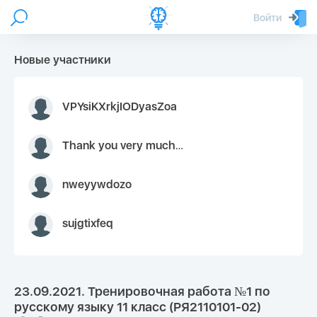
Войти
Новые участники
VPYsiKXrkjIODyasZoa
Thank you very much for your inquiry We appreciate you 9126052 https://youtube.com faceapple !
nweyywdozo
sujgtixfeq
23.09.2021. Тренировочная работа №1 по
русскому языку 11 класс (РЯ2110101-02)