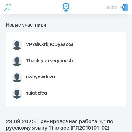
Войти
Новые участники
VPYsiKXrkjIODyasZoa
Thank you very much for your inquiry We appreciate you 9126052 https://youtube.com faceapple !
nweyywdozo
sujgtixfeq
23.09.2020. Тренировочная работа №1 по
русскому языку 11 класс (РЯ2010101-02)