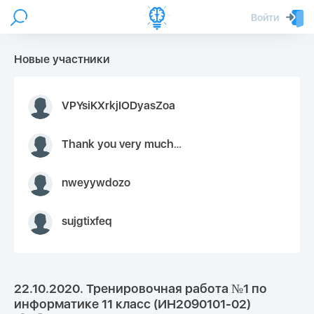
Войти
Новые участники
VPYsiKXrkjIODyasZoa
Thank you very much for your inquiry We appreciate you 9126052 https://youtube.com faceapple !
nweyywdozo
sujgtixfeq
22.10.2020. Тренировочная работа №1 по
информатике 11 класс (ИН2090101-02)