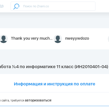
ДЗ
Thank you very much for your inquiry We appreciate you 9126052 https://youtube.com faceapple !
nweyywdozo
абота №4 по информатике 11 класс (ИН2010401-04)
Информация и инструкция по оплате
авторизоваться
 сайта, требуется
!