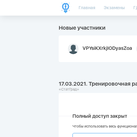
Главная
Экзамены
Г
Новые участники
VPYsiKXrkjIODyasZoa
17.03.2021. Тренировочная р
«СтатГрад»
Полный доступ закрыт
Чтобы использовать весь функционал