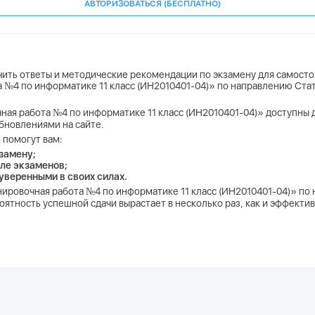
АВТОРИЗОВАТЬСЯ (БЕСПЛАТНО)
учить ответы и методические рекомендации по экзамену для самосто
та №4 по информатике 11 класс (ИН2010401-04)» по направлению Ст
чная работа №4 по информатике 11 класс (ИН2010401-04)» доступны дл
бновлениями на сайте.
 помогут вам:
замену;
ле экзаменов;
 уверенными в своих силах.
енировочная работа №4 по информатике 11 класс (ИН2010401-04)» по
оятность успешной сдачи вырастает в несколько раз, как и эффекти