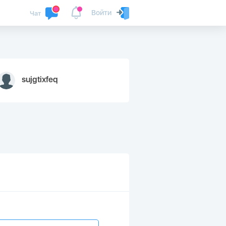
Войти
Чат
sujgtixfeq