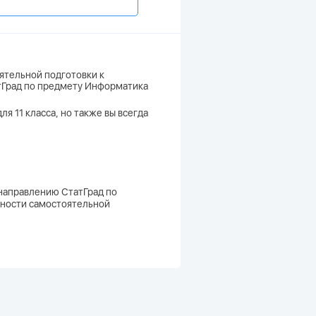
ятельной подготовки к
атГрад по предмету Информатика
я 11 класса, но также вы всегда
 направлению СтатГрад по
вности самостоятельной