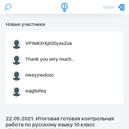
Войти
Новые участники
VPYsiKXrkjIODyasZoa
Thank you very much for your inquiry We appreciate you 9126052 https://youtube.com faceapple !
nweyywdozo
sujgtixfeq
22.05.2021. Итоговая готовая контрольная
работа по русскому языку 10 класс