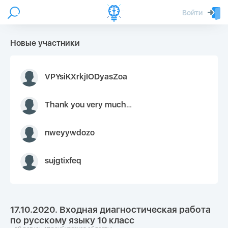
Войти
Новые участники
VPYsiKXrkjIODyasZoa
Thank you very much for your inquiry We appreciate you 9126052 https://youtube.com faceapple !
nweyywdozo
sujgtixfeq
17.10.2020. Входная диагностическая работа
по русскому языку 10 класс