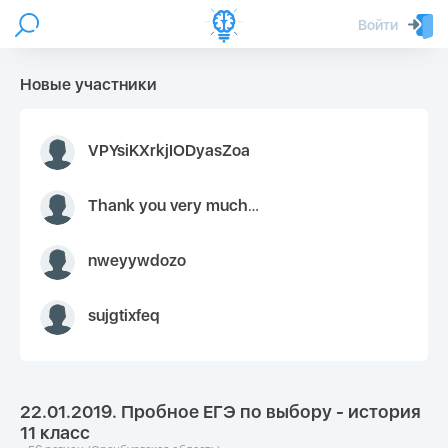
Войти
Новые участники
VPYsiKXrkjIODyasZoa
Thank you very much for your inquiry We appreciate you 9126052 https://youtube.com faceapple !
nweyywdozo
sujgtixfeq
22.01.2019. Пробное ЕГЭ по выбору - история
11 класс