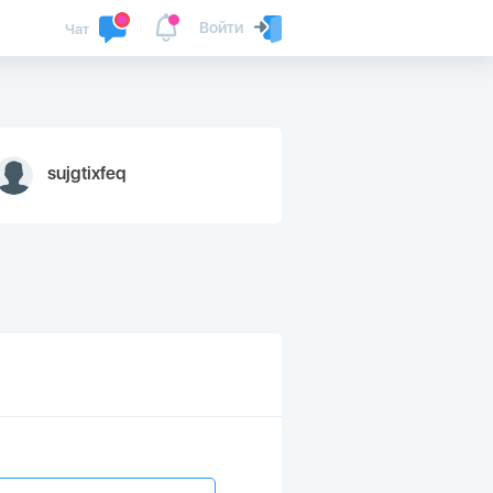
Войти
Чат
sujgtixfeq