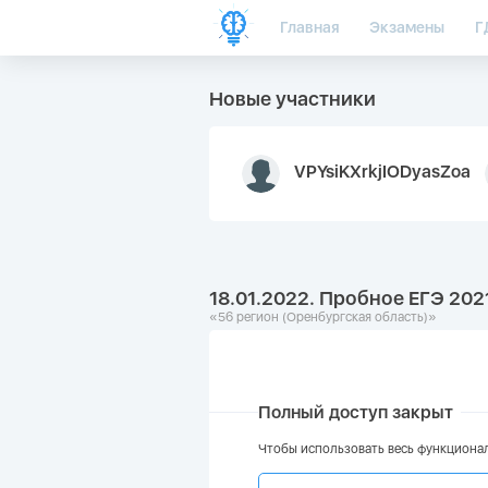
Главная
Экзамены
Г
Новые участники
VPYsiKXrkjIODyasZoa
18.01.2022. Пробное ЕГЭ 2021
«56 регион (Оренбургская область)»
Полный доступ закрыт
Чтобы использовать весь функционал