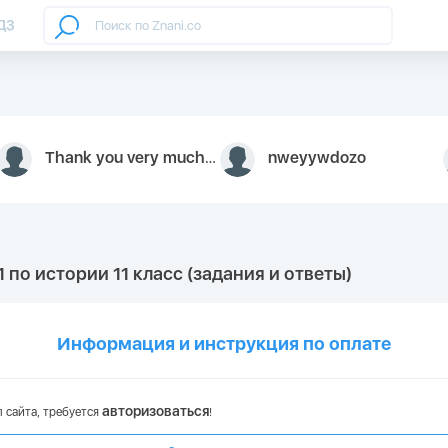
ДЗ
Thank you very much for your inquiry We appreciate you 9126052 https://youtube.com faceapple !
nweyywdozo
 по истории 11 класс (задания и ответы)
Информация и инструкция по оплате
авторизоваться
 сайта, требуется
!