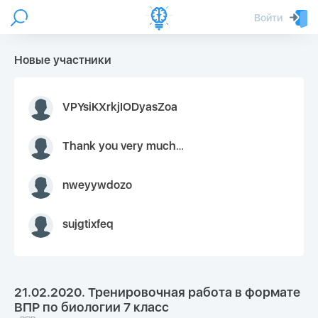
Войти
Новые участники
VPYsiKXrkjIODyasZoa
Thank you very much for your inquiry We appreciate you 9126052 https://youtube.com faceapple !
nweyywdozo
sujgtixfeq
21.02.2020. Тренировочная работа в формате
ВПР по биологии 7 класс