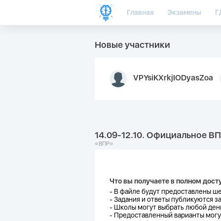
Главная
Экзамены
Г
Новые участники
VPYsiKXrkjIODyasZoa
14.09-12.10. Официальное ВП
«ВПР»
Что вы получаете в полном дост
- В файле будут предоставлены
ш
-
Задания и ответы публикуются за
-
Школы могут выбрать любой день
-
Предоставленный варианты могут