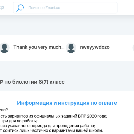
ДЗ
Thank you very much for your inquiry We appreciate you 9126052 https://youtube.com faceapple !
nweyywdozo
Р по биологии 6(7) класс
Информация и инструкция по оплате
упе?
есть
вариантов из официальных заданий ВПР 2020 года;
 три дня до работы;
 из указанного периода для проведения работы;
 сойтись лишь частично с вариантами вашей школы.