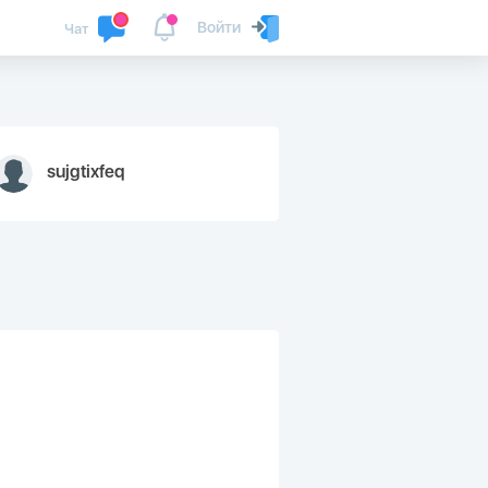
Войти
Чат
sujgtixfeq