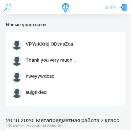
Войти
Новые участники
VPYsiKXrkjIODyasZoa
Thank you very much for your inquiry We appreciate you 9126052 https://youtube.com faceapple !
nweyywdozo
sujgtixfeq
20.10.2020. Метапредметная работа 7 класс
«50 регион (Московская область)»