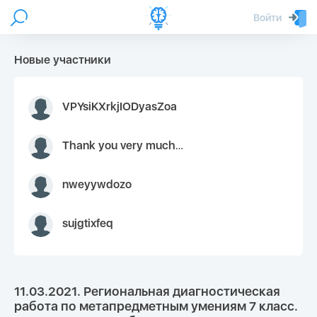
Войти
Новые участники
VPYsiKXrkjIODyasZoa
Thank you very much for your inquiry We appreciate you 9126052 https://youtube.com faceapple !
nweyywdozo
sujgtixfeq
11.03.2021. Региональная диагностическая
работа по метапредметным умениям 7 класс.