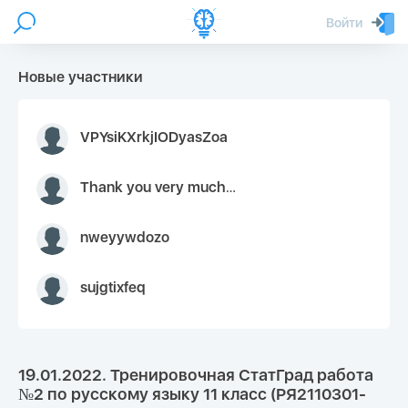
Войти
Новые участники
VPYsiKXrkjIODyasZoa
Thank you very much for your inquiry We appreciate you 9126052 https://youtube.com faceapple !
nweyywdozo
sujgtixfeq
19.01.2022. Тренировочная СтатГрад работа
№2 по русскому языку 11 класс (РЯ2110301-