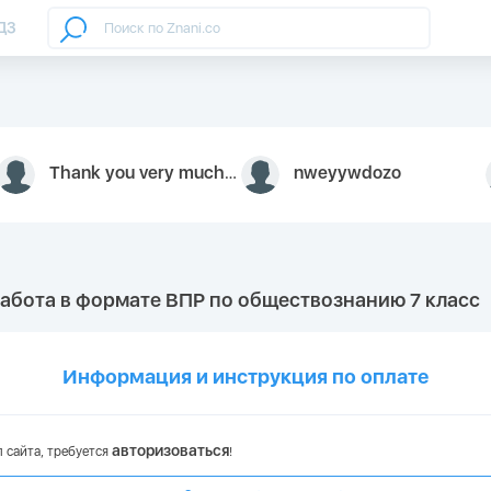
ДЗ
Thank you very much for your inquiry We appreciate you 9126052 https://youtube.com faceapple !
nweyywdozo
работа в формате ВПР по обществознанию 7 класс
Информация и инструкция по оплате
авторизоваться
 сайта, требуется
!