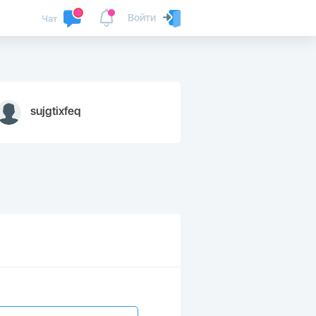
Войти
Чат
sujgtixfeq